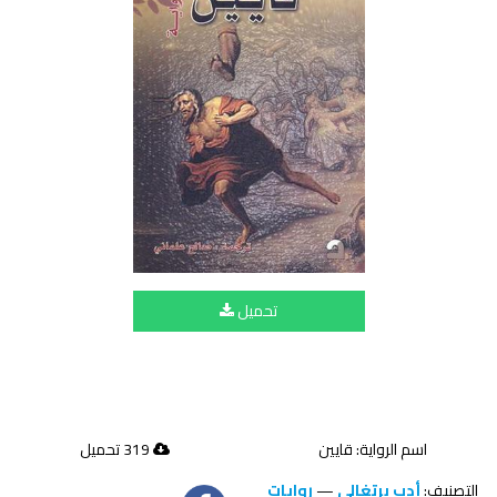
تحميل
اسم الرواية: قايين
319 تحميل
التصنيف:
أدب برتغالي
—
روايات