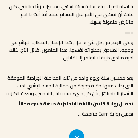
يا لتعاستك يا حواء، بداية سيئة تبدئين، ومصيرًا حزينًا ستلقين، كان
عليك أن تفكري في الأمر قبل الإقدام عليه، أما أنت يا آدم،
فالأرض ملعونة بسببك
.
===
وعلى الرغم من كل شيء، فإن هذا الإنسان المطارد الهائم على
وجهه، الملاحق بخطواته نفسها، هذا الملعون، قاتل الأخ، كانت
لديه مبادئ طيبة لا تتوافر إلا لقليلين
.
===
بعد خمسين سنة ويوم واحد من تلك المداخلة الجراحية الموفقة
التي بدأت معها حقبة جديدة من جمالية الجسد البشري تحت
الشعار المتساهل بأن كل شيء فيه قابل للتحسين، وقعت الكارثة
.
تحميل رواية قايين باللغة الإنجليزية صيغة epub مجاناً
تحميل رواية Caim مترجمة
...