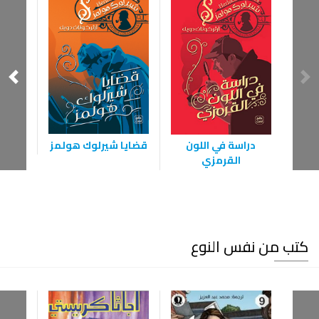
قضايا شيرلوك هولمز
و
دراسة في اللون
القرمزي
كتب من نفس النوع