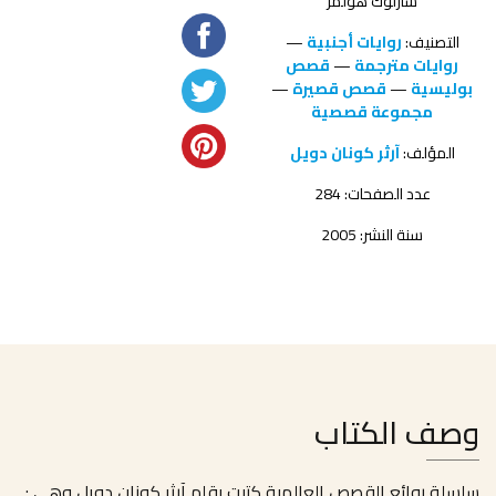
شارلوك هولمز
التصنيف:
روايات أجنبية
—
روايات مترجمة
—
قصص
بوليسية
—
قصص قصيرة
—
مجموعة قصصية
المؤلف:
آرثر كونان دويل
عدد الصفحات: 284
سنة النشر: 2005
وصف الكتاب
سلسلة روائع القصص العالمية كتبت بقلم آرثر كونان دويل وهي :