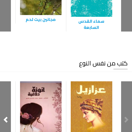
مجانين بيت لحم
سماء القدس
ا
السابعة
كتب من نفس النوع