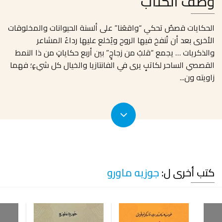
وصف الكتاب
الحكايات قصصٌ تحكي “واقعَنا” على ألسنة الحيوانات والمخلوقات
الأخرى بعد أن تُنفخ فيها الروح ويُخلع عليها رداءُ المشاعر
والذكريات … يجمع “قلبٌ من زجاجٍ” بين أربع حكاياتٍ من ذا النمط
القصصي الساحر لكاتبٍ يرى في الفانتازيا والخيال كل شيءٍ؛ فهما
زاويته ون
...
كتب أخرى ل:
جوزيه ماورو