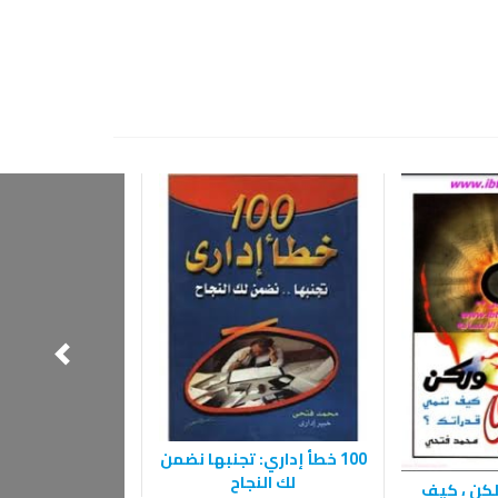
100 خطأ إداري: تجنبها نضمن
لك النجاح
لكن ، كيف