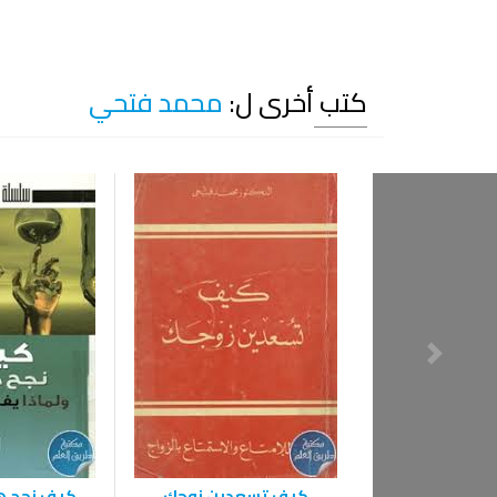
كتب أخرى ل:
محمد فتحي
كيف تسعدين زوجك
كيف نجح هؤ