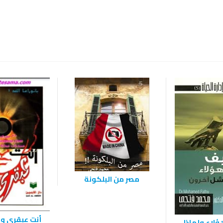
مصر من البلكونة
أنت عبقري و
لاء ولماذا