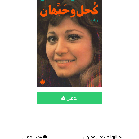
تحميل
اسم الرواية: كحل وحبهان
574 تحميل