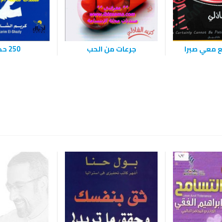
 معي صبرا
جرعات من الحب
250 حكمة