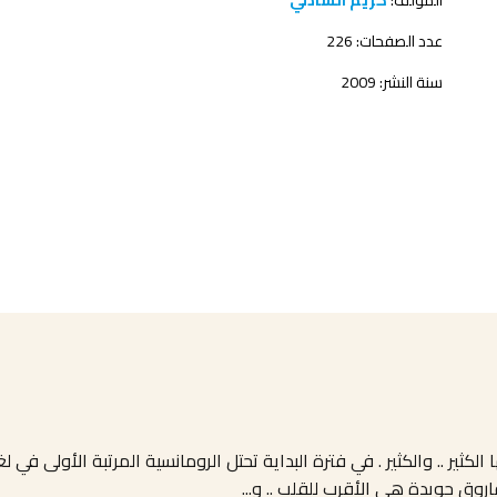
المؤلف:
كريم الشاذلي
عدد الصفحات: 226
سنة النشر: 2009
كثير .. والكثير . في فترة البداية تحتل الرومانسية المرتبة الأولى في 
فاروق جويدة هي الأقرب للقلب .. و
...