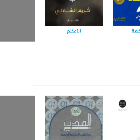
الأعظم
اصنع لنفسك 