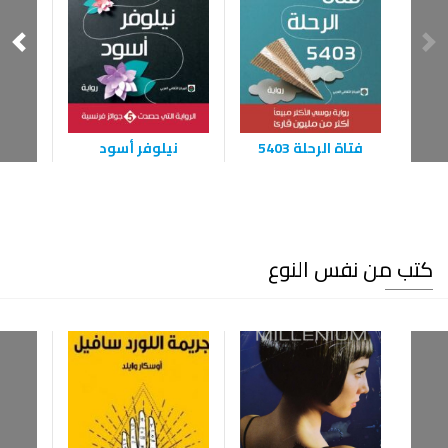
فتاة الرحلة 5403
نيلوفر أسود
ا
كتب من نفس النوع