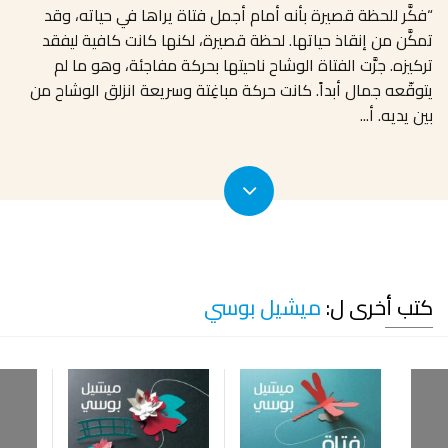
“فكَّر للحظة قصيرة بأنه أمام أجمل فتاة يراها في حياته، وقد
تمكَّن من إنقاذ حياتها. لحظة قصيرة، لكنها كانت كافية ليفقد
تركيزه. جرَّت الفتاة الوشاح ناحيتها بحركة مفاجئة، وهو ما لم
يتوقّعه جمال أبداً. كانت حركة مباغِتة وسريعة انزلق الوشاح من
بين يديه. أ
...
كتب أخرى ل:
ميشيل بوسي