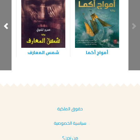
ال
أمواج أكما
شمس المعارف
حقوق الملكية
سياسية الخصوصية
من نحن؟