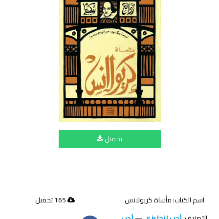
تحميل
اسم الكتاب: مأساة كريولانس
165 تحميل
التصنيف:
أدب إنجليزي
—
أدب