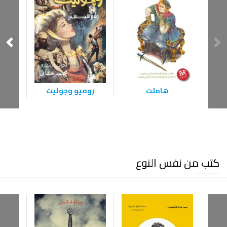
هاملت
روميو وجوليت
كتب من نفس النوع