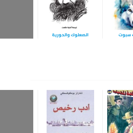
ب سبوت
الصعلوك والحورية
ذئب البح