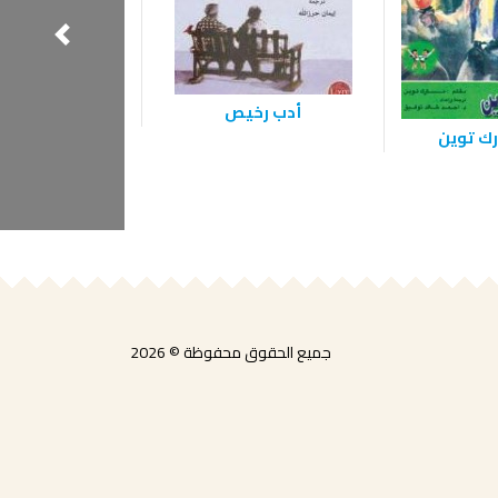
أدب رخيص
كلب عائلة با
رك توين
جميع الحقوق محفوظة © 2026