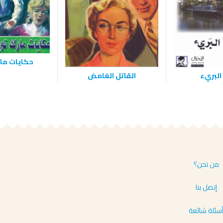
حكايات ما
البريء
القاتل الغامض
من نحن؟
إتصل بنا
سئلة شائعة