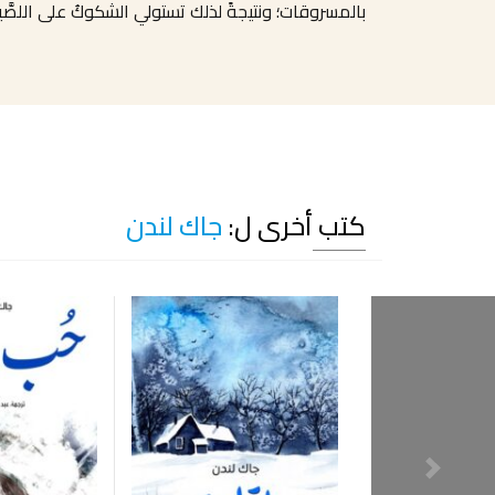
بالمسروقات؛ ونتيجةً لذلك تستولي الشكوكُ على اللصَّي
كتب أخرى ل:
جاك لندن