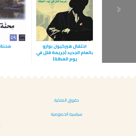
‫احتفال هيركيول بوارو
محنة 
بالعام الجديد (جريمة قتل في
يوم العطلة) ‬
حقوق الملكية
سياسية الخصوصية
أ