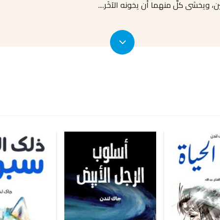
ن، ويخشى كلٌّ منهما أن يخونه الآخَر.
...