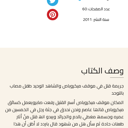
عدد الصفحات: 60
سنة النشر: 2011
وصف الكتاب
جريمة قتل في موقف ميكروباص والشاهد الوحيد طفل مصاب
بالتوحد
اﻟﻤﻜﺎن ﻣﻮﻗﻒ ﻣﯿﻜﺮوﺑﺎص أﺳﻢ اﻟﻘﺘﯿﻞ رﻓﻌﺖ ﺻﺎﺑﺮوﯾﻌﻤﻞ ﻛﺴﺎﺋﻖ
ﻣﯿﻜﺮوﺑﺎص ﻗﺎﻟﮭﺎ ﻋﺎﺻﻢ وﻧﺤﻦ ﻧﺤﺪق ﻓﻲ ﺟﺜﺔ رﺟﻞ ﻓﻲ اﻟﺨﻤﺴﯿﻦ ﻣﻦ
ﻋﻤﺮه وﺟﺴﻤﮫ ﻣﻐﻄﻲ ﺑﺎﻟﺪم واﻟﺠﺮاﺋﺪ وﯾﺒﺪو اﻧﮫ ﻗﺘﻞ ﻣﻦُ أﺛﺎر
ﻃﻌﻨﺎت ﺣﺎدة ثم سأل ھﻞ ﻣﻦ ﺷﮭﻮد ﻗﺎل ﺑﺘﺮدد ﻻ أﻇﻦ أن ھﺬا