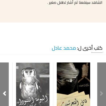
اﻟﺸﺎھﺪ ﺳﯿﻨﻔﻌﻨﺎ ﺛﻢ أﺷﺎر ﻟﻄﻔﻞ ﺻﻐﯿﺮ .
كتب أخرى ل:
محمد عادل