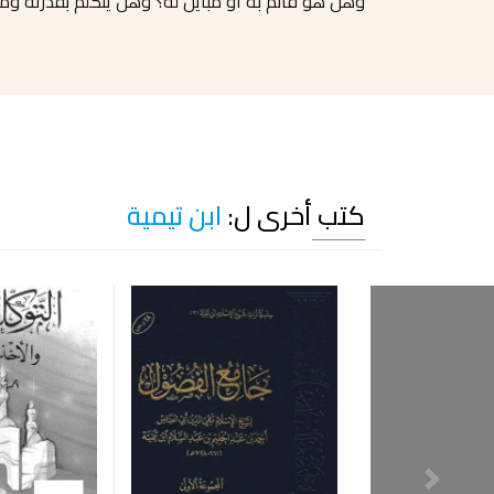
وهل هو قائم به أو مباين له؟ وهل يتكلم بقدرته ومشي
كتب أخرى ل:
ابن تيمية