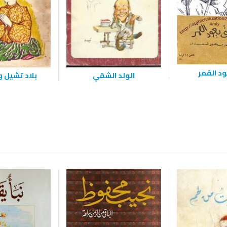
د القمر
الولد الشقي
بلاد تشيل و