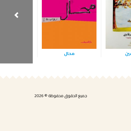
قين
محال
أشتات مجتمعات 
والأدب
جميع الحقوق محفوظة © 2026