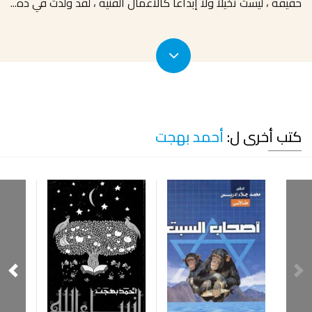
حقيقة ، ليست تخيلاً ولا إبداعاً كالأعمال الفنية ، لقد ولدت في ذه
...
كتب أخرى ل:
أحمد بهجت