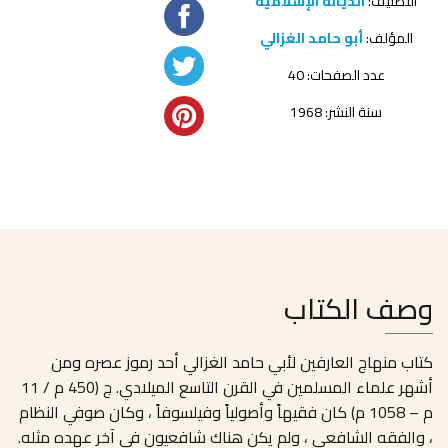
التصنيف:
الديانة الإسلامية
المؤلف:
أبو حامد الغزالي
عدد الصفحات: 40
سنة النشر: 1968
وصف الكتاب
كتاب منهاج العارفين لأبي حامد الغزالي أحد رموز عصره ومن
أشهر علماء المسلمين في القرن التاسع الميلادي. ج (450 م / 11
م – 1058 م) كان فقيهاً وأصولياً وفيلسوفاً ، وكان صوفي النظام
، والفقه الشافعي ، ولم يكن هناك شافعيون في آخر عهده مثله.