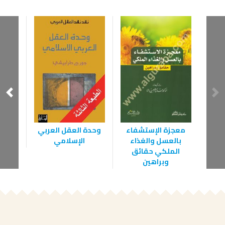
معجزة الإستشفاء
وحدة العقل العربي
نحو م
بالعسل والغذاء
الإسلامي
إشك
الملكي حقائق
و
وبراهين