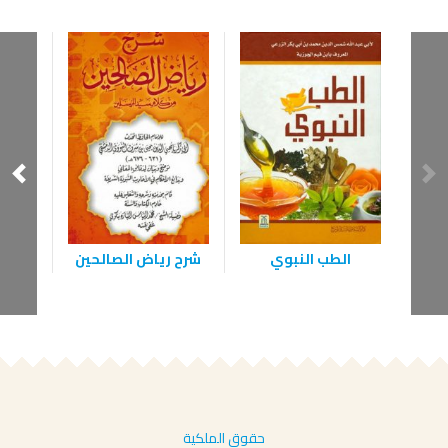
الطب النبوي
شرح رياض الصالحين
آداب ا
حقوق الملكية