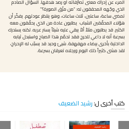
المرء عن إدراك معنى تصرّفاته أو رصد هدفها. السؤال الصادم
الذي وجّهه المحققون له: “من مزّق الصورة؟”
تمضي ساعة، ساعتين، ثلاث ساعات، وهو ينتظر عودتهم. يفكّر أن
هؤلاء المحقّقين الشباب يطلبون عادة من الذي يحقّقون معه
الكثير. قد يطلبون مثلاً ألاّ يبقي عليه شيئاً يستر عريه. لكنه يستدرك
بسرعة أنه لا داعي للحرج فقد تحمّم هذا الصباح واستبدل ثيابه
الداخلية بأخرى بيضاء مهفهفة. شيئ وحيد قد يسبّب له الإحراج،
لقد مشى كثيراً ذلك اليوم ورجلاه تعرقان بسرعة.
كتب أخرى ل:
رشيد الضعيف