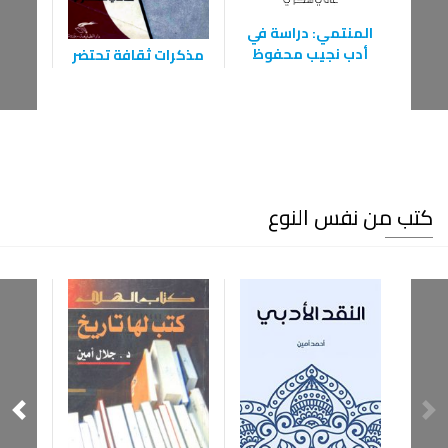
المنتمي: دراسة في
أدب نجيب محفوظ
مذكرات ثقافة تحتضر
الثو
كتب من نفس النوع