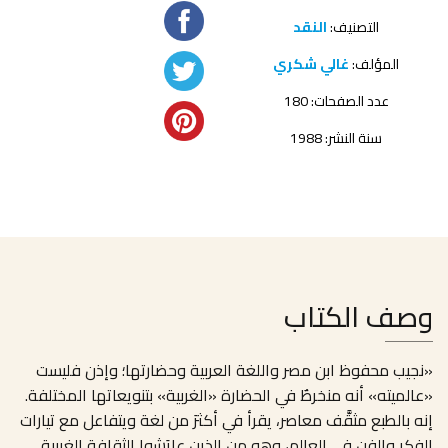
التصنيف:
النقد
المؤلف:
غالي شكري
عدد الصفحات: 180
سنة النشر: 1988
وصف الكتاب
«نجيب محفوظ ابن مصر واللغة العربية وحضارتها؛ وإذن فليست
«عالميته» أنه منخرطٌ في الحضارة «الغربية» بتنويعاتها المختلفة.
إنه بالطبع مثقَّف معاصر، يقرأ في أكثرَ من لغة ويتفاعل مع تيارات
الفكر والفن في العالم، وهو من الذين عايَشوا الثقافة الغربية