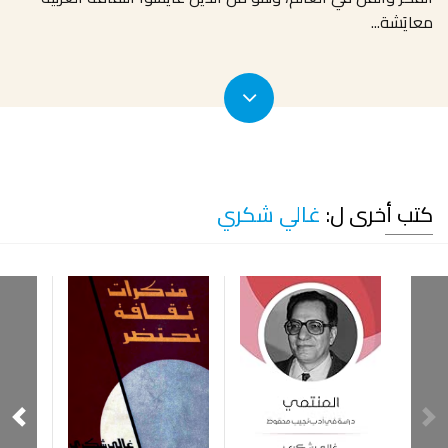
معايَشة
...
كتب أخرى ل:
غالي شكري