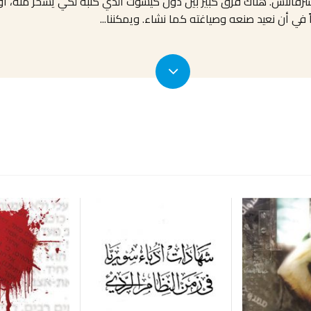
سرفانتس. هناك فرق كبير بين دون كيشوت الذي كتبه لكي يسخر منه، أو
اً في أن نعيد صنعه وصياغته كما نشاء. ويمكننا
...