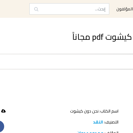
لمؤلفون
pd مجاناً
اسم الكتاب: نحن دون كيشوت
333 تحميل
التصنيف:
النقد