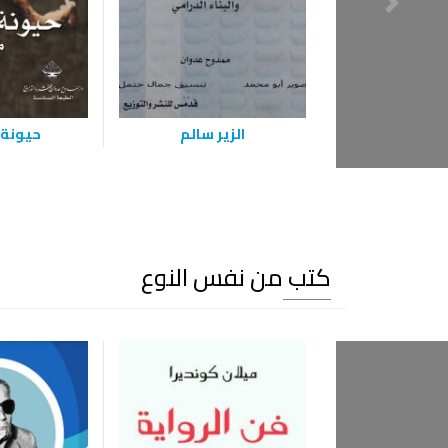
الزير سالم
حيونة 
كتب من نفس النوع