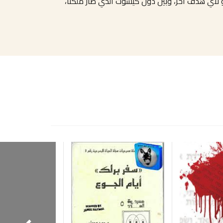
 لأي هدف آخر، وبين دون كيشوت الذي صار ملكنا،