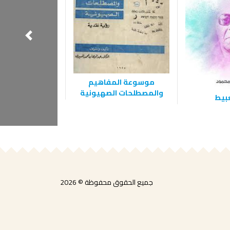
موسوعة المفاهيم
والمصطلحات الصهيونية
عبيط
‫تجديد الوعي بن
الإسلام‬
جميع الحقوق محفوظة © 2026