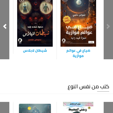
ضياع في عوالم
شيطان لابلاس
ل
موازية
كتب من نفس النوع