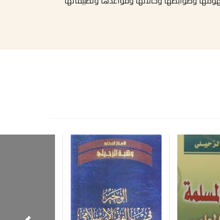
فهومها وضوابطها وحالاتها وقواعدها وتطبيقاتها