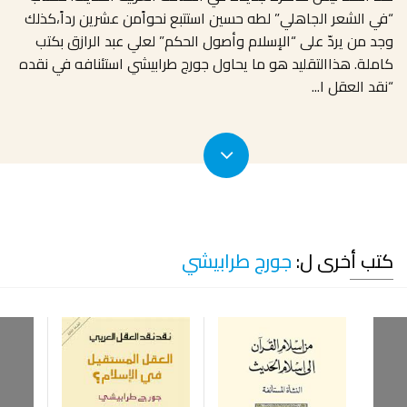
“في الشعر الجاهلي” لطه حسين استتبع نحواًمن عشرين رداً،كذلك
وجد من يردّ على “الإسلام وأصول الحكم” لعلي عبد الرازق بكتب
كاملة. هذاالتقليد هو ما يحاول جورج طرابيشي استئنافه في نقده
“نقد العقل ا
...
كتب أخرى ل:
جورج طرابيشي