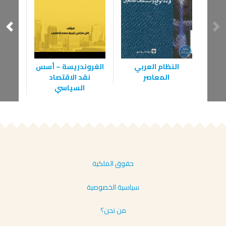
النظام العربي
الغروندريسة – أسس
الث
المعاصر
نقد الاقتصاد
السياسي
حقوق الملكية
سياسية الخصوصية
من نحن؟