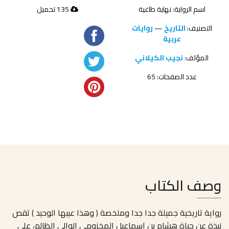
اسم الرواية: نهاية طاغية
135 تحميل
التصنيف:
التاريخ
—
روايات
عربية
المؤلف:
نجيب الكيلاني
عدد الصفحات: 65
وصف الكتاب
رواية تاريخية جميلة جدا جدا وملخصة
(
وهذا عيبها الوحيد
)
تقص
نبذة عن حياة هشام بن إسماعيل المخزومى الوالى الظالم، على