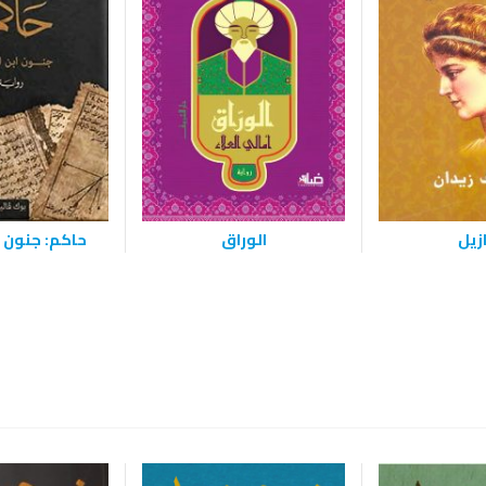
زيل
الوراق
حاكم: جنون ا