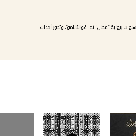
نوات برواية “محال” ثم “غوانتانامو”. وتدور أحداث