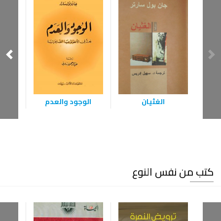
الغثيان
الوجود والعدم
موتى ب
كتب من نفس النوع