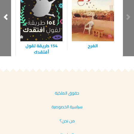
على 
154 طريقة لقول
الفرح
أفتقدك
حقوق الملكية
سياسية الخصوصية
من نحن؟