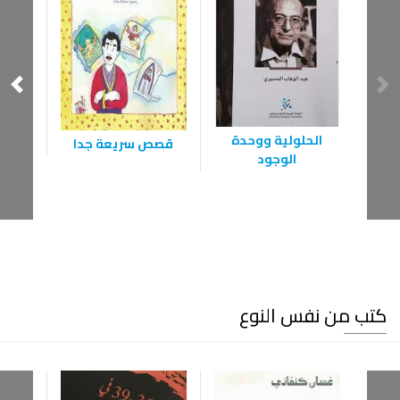
الحلولية ووحدة
قصص سريعة جدا
الف
الوجود
كتب من نفس النوع