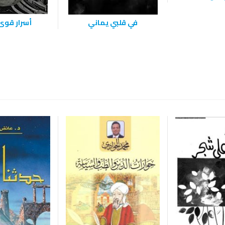
في قلبي يماني
أسرار قوى