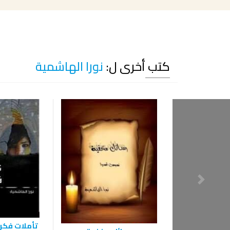
كتب أخرى ل:
نورا الهاشمية
تأملات فكر