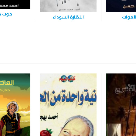
موت ح
لأموات
النظارة السوداء