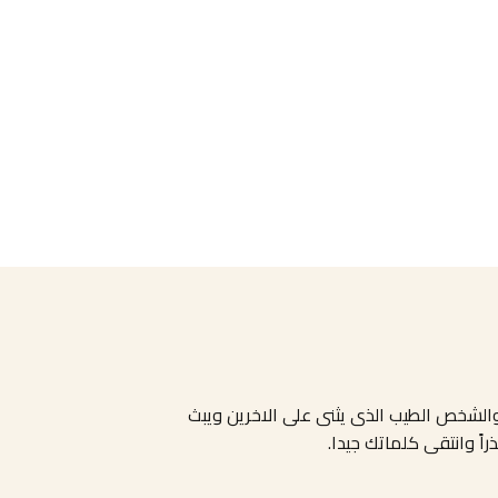
والشخص الطيب الذى يثنى على الاخرين ويبث
ً وانتقى كلماتك جيدا.