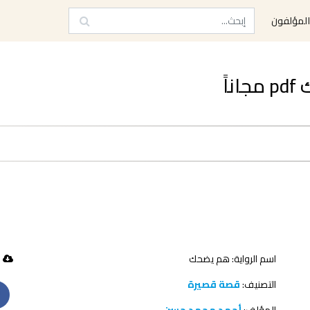
لمؤلفون
اً
اسم الرواية: هم يضحك
49 تحميل
التصنيف:
قصة قصيرة