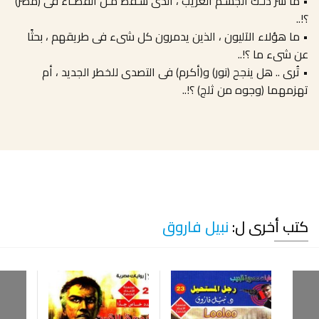
• ما سر ذلـك الجسـم الغريب ، الذى سـقط مـن الفضـاء فى (مصر)
؟!..
• ما هؤلاء الآليون ، الذين يدمرون كل شىء فى طريقهم ، بحثًا
عن شىء ما ؟!..
• تُرى .. هل ينجح (نور) و(أكرم) فى التصدى للخطر الجديد ، أم
تهزمهما (وجوه من ثلج) ؟!..
كتب أخرى ل:
نبيل فاروق