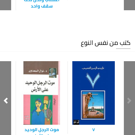
سقف واحد
كتب من نفس النوع
٧
موت الرجل الوحيد