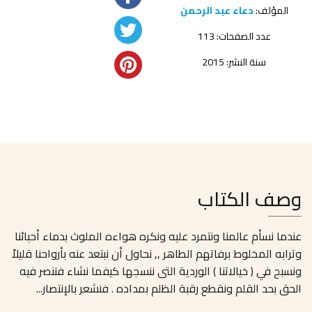
المؤلف:
دعاء عبد الرحمن
عدد الصفحات: 113
سنة النشر: 2015
وصف الكتاب
عندما نسأم عالمنا ونتمرد عليه ونكره هواءه الملوث بدماء أحبائنا
وترابه المخلوط برفاتهم الطاهر ,, نحاول أن نبتعد عنه بأرواحنا قليلاً
ونسبح في ( خيالاتنا ) الوردية التى ننسجها كيفما نشاء فننصر فيه
الحق بحد القلم ونقطع رقبة الظلم بمداده . فنشعر بالإنتصار
...