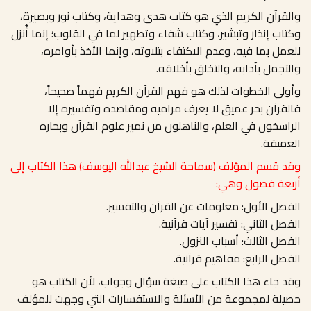
والقرآن الكريم الذي هو كتاب هدى وهداية، وكتاب نور وبصيرة،
وكتاب إنذار وتبشير، وكتاب شفاء وتطهير لما في القلوب؛ إنما أُنزل
للعمل بما فيه، وعدم الاكتفاء بتلاوته، وإنما الأخذ بأوامره،
والتجمل بآدابه، والتخلق بأخلاقه.
وأولى الخطوات لذلك هو فهم القرآن الكريم فهماً صحيحاً،
فالقرآن بحر عميق لا يعرف مراميه ومقاصده وتفسيره إلا
الراسخون في العلم، والناهلون من نمير علوم القرآن وبحاره
العميقة.
وقد قسم المؤلف (سماحة الشيخ عبدالله اليوسف) هذا الكتاب إلى
أربعة فصول وهي:
الفصل الأول: معلومات عن القرآن والتفسير.
الفصل الثاني: تفسير آيات قرآنية.
الفصل الثالث: أسباب النزول.
الفصل الرابع: مفاهيم قرآنية.
وقد جاء هذا الكتاب على صيغة سؤال وجواب، لأن الكتاب هو
حصيلة لمجموعة من الأسئلة والاستفسارات التي وجهت للمؤلف