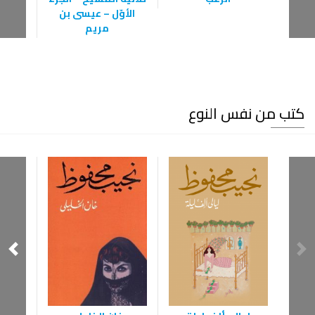
الأوّل – عيسى بن
مريم
كتب من نفس النوع