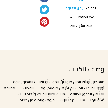
المؤلف:
أيمن العتوم
عدد الصفحات: 346
سنة النشر: 2012
وصف الكتاب
مساكين أولئك الذين ظنوا أنَّ الموت أو الغياب السحيق سوف
يُودِي بصاحب الجبّ، لم يَدُرْ في خلدهم يوماً أن الفضاءات المطلقة
تبدأ من الجحور الضيقة … هنالك تصنع الحياة، ويُعاد ترتيب
مُكوّناتها … هناك يتهجّأ الإنسان حروف ولادته من جديد