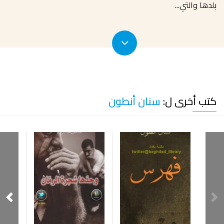
بلدها والتي
...
كتب أخرى ل:
سنان أنطون