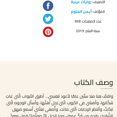
التصنيف:
روايات عربية
المؤلف:
أيمن العتوم
عدد الصفحات: 368
سنة النشر: 2019
وصف الكتاب
واقفٌ هنا منذ ستّين عامًا لأعود لنفسي… أطرق الأبواب الّتي غابَ
سُكّانها، وأمشي في الدّروب الّتي رحل أهلُها، وأسأل الوجوه الّتي
تبدّلتْ، وأنتظر الإجابات الّتي ماتت، وأُصغي لعلّني أسمع صهيل
الشّقراء يقدم من فَجٍّ عميق، وما الخيل إلاّ صوتُها؟ فهل يعودُ
...