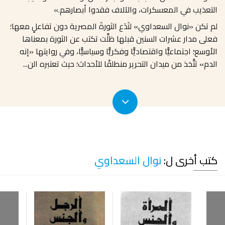
التعذيب في المعسكرات، والآلاف فقدوا أبصارهم.»
لم تكن «نوال السعداوي» لتَدَع الثورةَ المصرية دون تفاعلٍ معها؛
فعلى مدار عشرات السنين قبلها ظلَّت تكتب عن الثورة بمعناها
الأوسع؛ اجتماعيًّا واقتصاديًّا وفكريًّا وسياسيًّا، وفي روايتها «إنه
الدم» تتَّخذ من ميدان التحرير منطلقًا للأحداث؛ حيث تعتبره الن
...
كتب أخرى ل:
نوال السعداوي