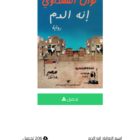
تحميل
اسم الرواية: ‫إنه الدم
206 تحميل