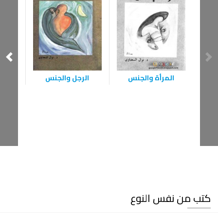
المرأة والجنس
الرجل والجنس
امرأة 
كتب من نفس النوع