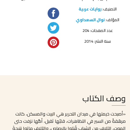
التصنيف:
روايات عربية
المؤلف:
نوال السعداوي
عدد الصفحات: 204
سنة النشر: 2014
وصف الكتاب
«أصبحت خيمتها في ميدان التحرير هي البيت والمسكن، كانت
مرهَقةً من السير في التظاهرات، قلبُها ثقيل، أمُّها نزفت حتى
الموت، الآلاف من الشباب قُتلوا بالرصاص، والآلاف ماتوا نتيجةَ