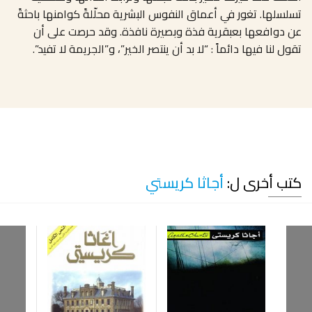
تسلسلها. تغور في أعماق النفوس البشرية محلّلةً كوامنها باحثةً
عن دوافعها بعبقرية فذة وبصيرة نافذة. وقد حرصت على أن
تقول لنا فيها دائماً : “لا بد أن ينتصر الخير”، و”الجريمة لا تفيد”.
كتب أخرى ل:
أجاثا كريستي