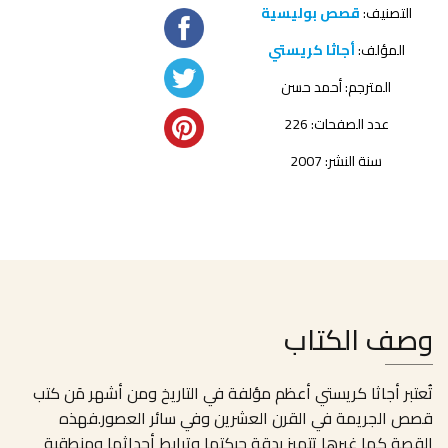
التصنيف:
قصص بوليسية
المؤلف:
أجاثا كريستي
المترجم:
أحمد حسن
عدد الصفحات: 226
سنة النشر: 2007
وصف الكتاب
تُعتبر أجاثا كريستي أعظم مؤلفة في التاريخ ومن أشهر مَن كتب
قصص الجريمة في القرن العشرين وفي سائر العصور.فهذه
القصة كما غيرها تتميز بدقة حبكتها وترابط أحداثها ومنطقية