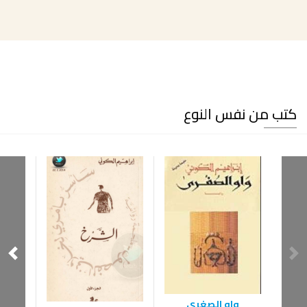
كتب من نفس النوع
واو الصغرى