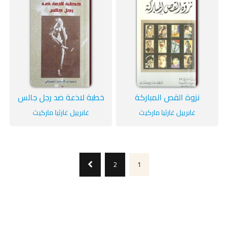
نزوة القص المباركة
خطبة لاذعة ضد رجل جالس
غابرييل غارثيا ماركيث
غابرييل غارثيا ماركيث
2
1