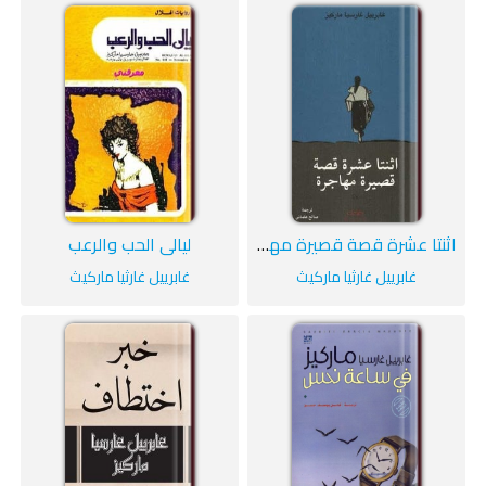
اثنتا عشرة قصة قصيرة مهاجرة
ليالى الحب والرعب
غابرييل غارثيا ماركيث
غابرييل غارثيا ماركيث