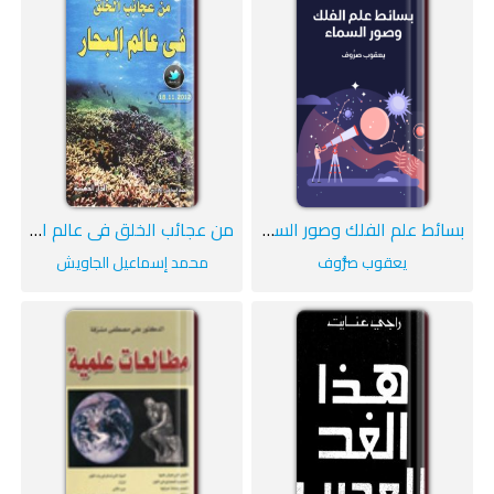
بسائط علم الفلك وصور السماء
من عجائب الخلق في عالم البحار
يعقوب صرُّوف
محمد إسماعيل الجاويش