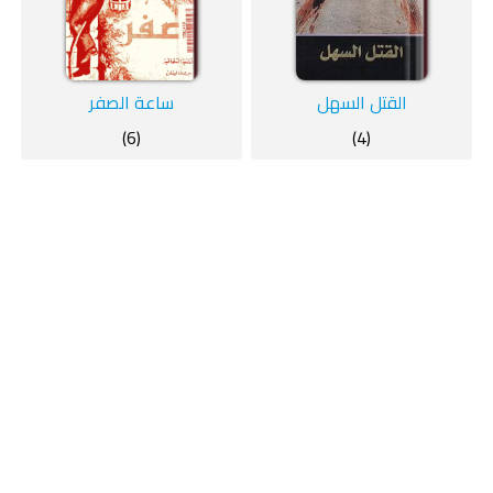
‫القتل السهل
ساعة الصفر
(6)
(4)