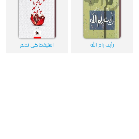
رأيت رام الله
استيقظ كي تحلم