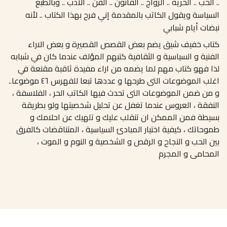
.. الحب .. الحرية .. الزواج .. القانون .. الفن .. الأدب .. وبالطبع
السياسة ويقول الكاتب بالمقدمة إني فرح بهذا الكتاب .. لأنه
نبضات أيام شبابي
كتاب خفيف شيق يضم بعض القصص القصيرة و بعض الاراء
الفنية و السياسية و الثقافية كتبهم المؤلف عندما كان في شبابه
لذا فهو كتاب مهم لما يضمه من اراء مفيدة ثاقبة مقنعة في
اغلب الموضوعات التى طرحها و عددها تبعا للفهرس ٤٦ موضوعا..
و من ضمن الموضوعات التى تحدث فيها الكاتب الحر ، الفلاسفة ،
النفقة ، العروس عندما تغفل عن تحليل شخصيتها ولو بطريقة
بسيطة فمن الممكن ان تنقلب عليك و تلهيك عن احلامك و
طموحاتك ، كيفية اختيار المبادئ السياسية ، المتناقضات كالفرق
بين الحب و النجاح و الرقص و الشخصية و النوم و الموت ،
المحامى و المجرم