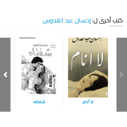
كتب أخرى ل:
إحسان عبد القدوس
لا أنام
شفتاه
لا 
ا