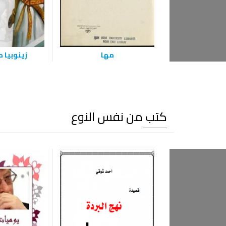
مها
زينوبيا 
كتب من نفس النوع