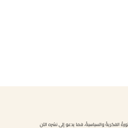
ةُ الفكريةُ والسياسيةُ، فما يدعو إلى نشره الآن