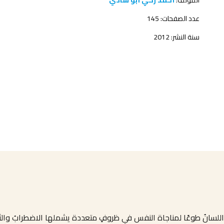
المؤلف:
أحمد زكي أبو شادي
عدد الصفحات: 145
سنة النشر: 2012
اللسانُ طوعًا لمناجاة النفس في ظروفٍ متعددة يشملها الاضطرابُ والثور