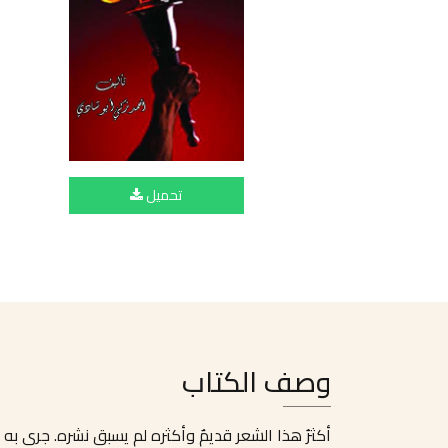
تحميل
وصف الكتاب
أكثرُ هذا الشعر قديمٌ وأكثره لم يسبق نشره. جرى به 