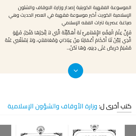
الموسوعة الفقهية الكويتية إصدار وزارة الاوقاف والشئون
الإسلامية الكويت أكبر موسوعة فقهية في العصر الحديث وهي
صياغة عصرية لتراث الفقه الإسلامي
فَإِنَّ عِلْمَ الْفِقْهِ الإِْسْلاَمِيِّ لَهُ أَهَمِّيَّتُهُ الَّتِي لاَ يُنْكِرُهَا مُنْكِرٌ، فَهُوَ
الَّذِي يُبَيِّنُ لَنَا أَحْكَامَ أَعْمَالِنَا مِنْ عِبَادَاتٍ وَمُعَامَلاَتٍ، وَلاَ يَسْتَغْنِي عَنْهُ
مُسْلِمٌ حَرِيصٌ عَلَى دِينِهِ، وَهَا نَحْنُ
...
كتب أخرى ل:
وزارة الأوقاف والشؤون الإسلامية