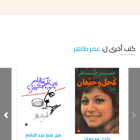
كتب أخرى ل:
عمر طاهر
من علم عبد الناصر
كحل وحبهان