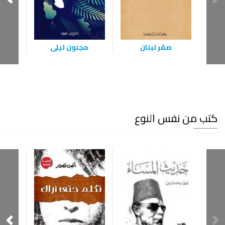
صقر لبنان
مجنون ليلى
أبو 
زو
كتب من نفس النوع