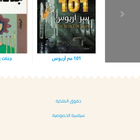
101 سر آريوس
جنات 
حقوق الملكية
سياسية الخصوصية
أ