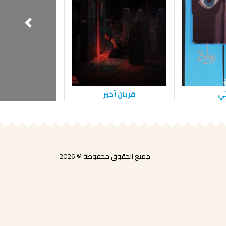
ئي
قربان أخير
وهج البن
جميع الحقوق محفوظة © 2026