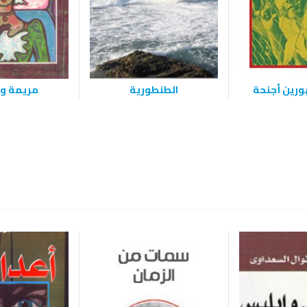
رين أجنحة
الطنطورية
مريمة وا