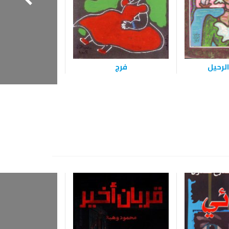
لرحيل
فرج
الصرخة