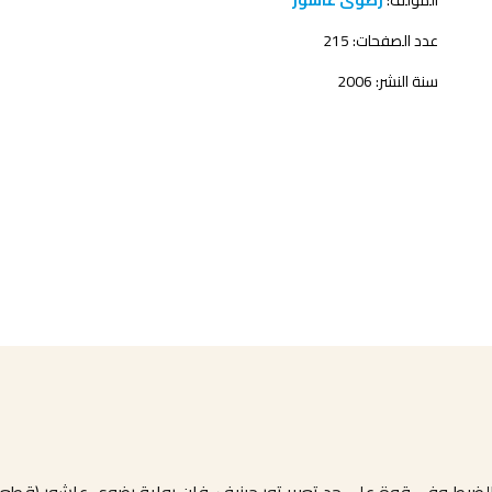
المؤلف:
رضوى عاشور
عدد الصفحات: 215
سنة النشر: 2006
بط وفي قوة على حد تعبير تور جينيف. فإن رواية رضوى عاشور (قطعة من أ